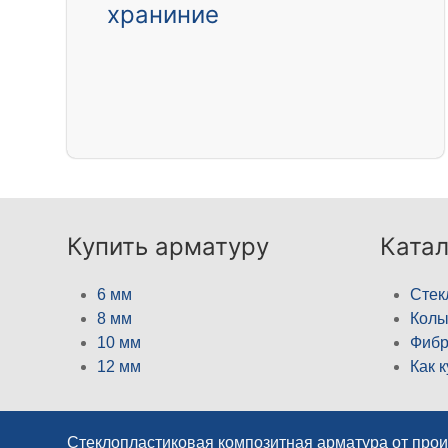
храниние
Купить арматуру
Катал
6 мм
Стек
8 мм
Кол
10 мм
Фибр
12 мм
Как 
Стеклопластиковая композитная арматура от про