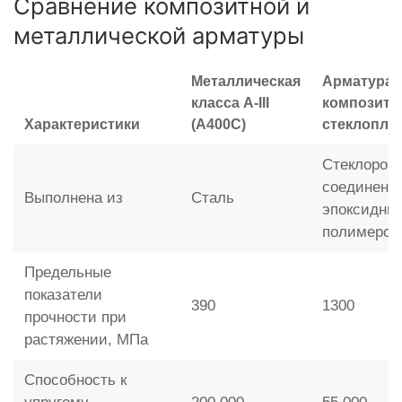
Сравнение композитной и
металлической арматуры
Металлическая
Арматура
класса A-III
композитн
Характеристики
(А400С)
стеклопла
Стеклорови
соединенн
Выполнена из
Сталь
эпоксидны
полимером
Предельные
показатели
390
1300
прочности при
растяжении, МПа
Способность к