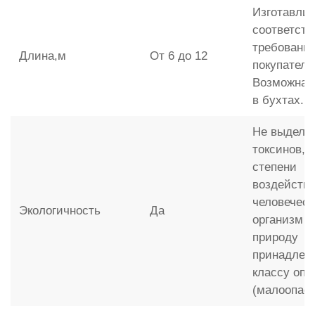
Изготавлив
соответств
требовани
Длина,м
От 6 до 12
покупателя
Возможна 
в бухтах.
Не выделя
токсинов, 
степени
воздействи
человечес
Экологичность
Да
организм и
природу
принадлежи
классу опа
(малоопас