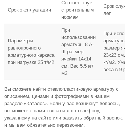
Соответствует
Срок служб
Срок эксплуатации
строительным
лет
нормам
При
При испол
использовании
Параметры
арматуры 
арматуры 8 A-
равнопрочного
размер яче
III размер
арматурного каркаса
23x23 см. 
ячейки 14x14
при нагрузке 25 т/м2
кг/м2. Уме
см. Вес 5,5 кг/
веса в 9 ра
м2
Вы сможете найти стеклопластиковую арматуру с
описанием, ценами и фотографиями в нашем
разделе «Каталог». Если у вас возникнут вопросы,
вы можете с нами связаться по телефону,
указанному на сайте или заказать обратный звонок,
и мы вам обязательно перезвоним.