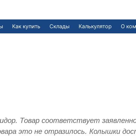
ы
Как купить
Склады
Калькулятор
О ко
идор. Товар соответствует заявленно
товара это не отразилось. Колышки д