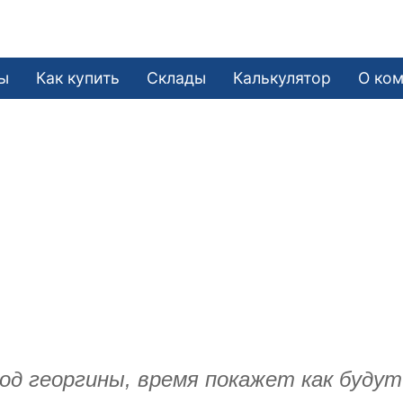
ы
Как купить
Склады
Калькулятор
О ко
од георгины, время покажет как буду