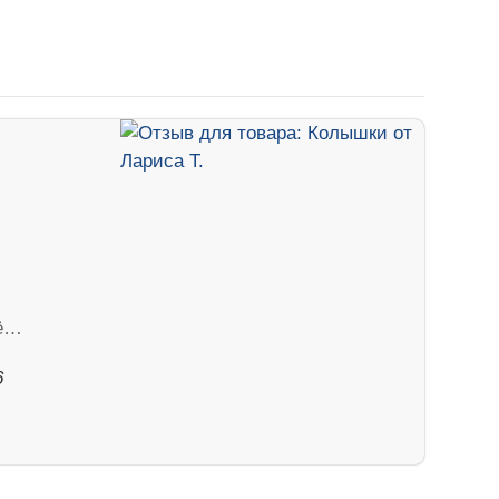
лё…
6