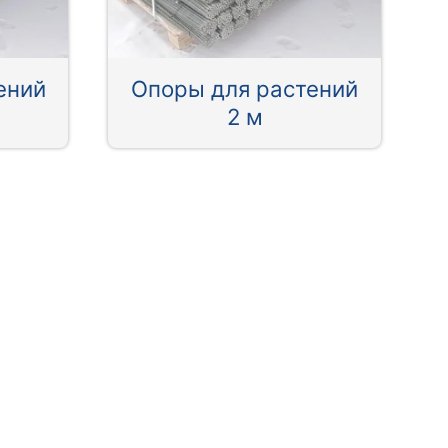
ений
Опоры для растений
2 м