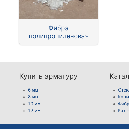
Фибра
полипропиленовая
Купить арматуру
Катал
6 мм
Стек
8 мм
Кол
10 мм
Фибр
12 мм
Как 