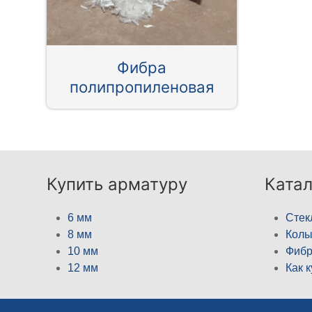
Фибра
полипропиленовая
Купить арматуру
Катал
6 мм
Стек
8 мм
Кол
10 мм
Фибр
12 мм
Как 