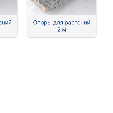
ений
Опоры для растений
2 м