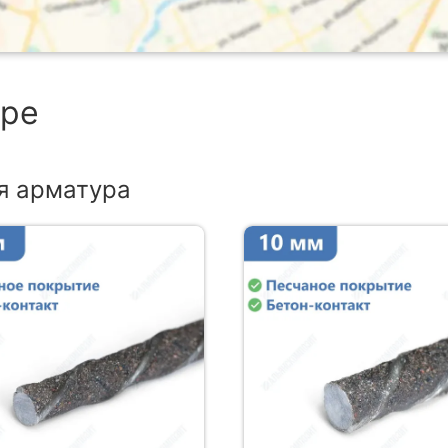
аре
я арматура