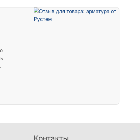
аю
нь
…
Контакты